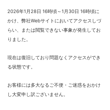
2026年1月
28
日
16
時
頃
～
1月30日
16時
頃
に
かけ
、
弊社Webサイトにおいてアクセスしづ
らい、または閲覧できない事象が発生してお
り
ました。
現在は
復旧
しており
問題なく
アクセス
が
でき
る状態です
。
お客様には多大なるご不便・ご迷惑をおかけ
し大変
申し訳ございません
。