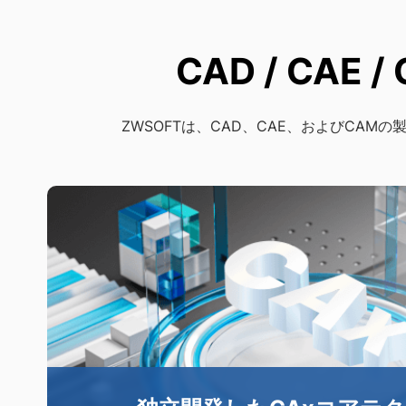
CAD / CA
ZWSOFTは、CAD、CAE、およびCA