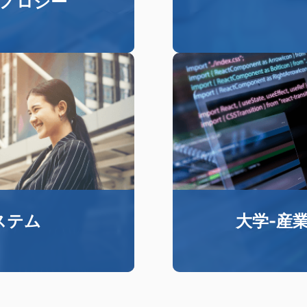
クノロジー
Dジオメトリックモデリ
ZWSOFTは、世界
ェスハイブリッドモデリ
ジーの研究開発に従
および後処理などのコ
たり、R&
ZW3D、ZWSim-
や、自動車、機械、電子機器
す
ステム
大学-産
と協力し、ZWSOFT
ZWSOFTは、多
界における様々なシナリオ
先端のCAD / CA
います。