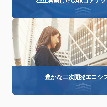
独立開発したCAxコアテ
ZWSOFTは、2次元CADプラットフォーム、3
ングカーネル（Overdrive）、ソリッドサーフ
ング、EITアルゴリズム、メッシュ生成、前処理
アテクノロジーを自社開発しています。現在では、
EM、ZWSim Structural、ZWMeshWork
などの分野に適用されていま
豊かな二次開発エコシ
ZWSOFTは、世界中のプロのソフトウェア開発者
Developer Networkを設立して、幅広い業
および専門分野のニーズに対応して