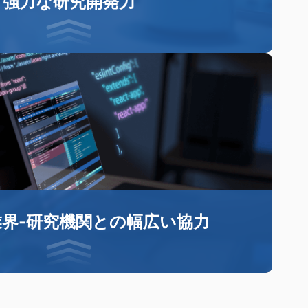
強力な研究開発力
中に6つのR&Dセンターを設立し、CAxコアテクノロ
事する多くの優秀な人材を集めています。長年にわ
D投資は収益の約30%を占めています。
業界-研究機関との幅広い協力
くの大学や研究機関との長期的な協力関係を確立、最
E / CAMテクノロジーに共同的な取り組みを進めてい
ます。