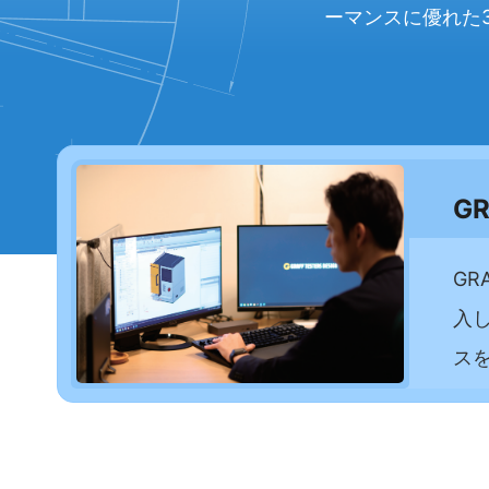
ーマンスに優れた
GR
GR
入
ス