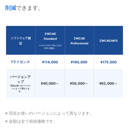
削減
できます。
ZWCAD
ソフトウェア認
ZWCAD
Standard
ZWCAD MFG
証
Professional
※ Auto CAD LT版とほぼ
同等の機能。
1ライセンス
¥114,000
¥160,000
¥175,000
バージョンア
ップ
¥40,000～
¥56,000～
¥62,000～
現在お使いのバージョ
ンによって異なりま
す。
※ 現在お使いのバージョンによって異なります。
※ 金額は全て税抜価格です。