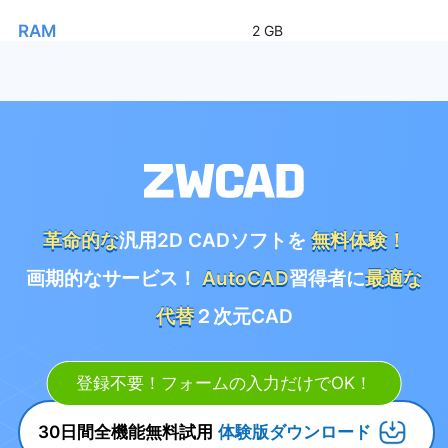
RAM
2 GB
ビデオカード
1GB OpenGL 4.2 をサポート
革命的な
汎用2D CADソフトを
無料体験！
OSディスクに2GBの空き容量
ハードディスク
画期的なサービス！
AutoCAD
習得者に
最適な
インストールディスクに2GB
代替
２次元CAD
登録不要！フォームの入力だけでOK！
解像度
1024*768 VGA、True Color
30日間全機能無料試用
体験版ダウンロード