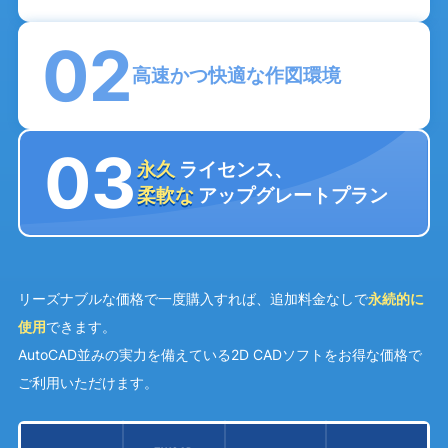
02
高速
かつ
快適
な
作図環境
03
永久
ライセンス、
柔軟な
アップグレートプラン