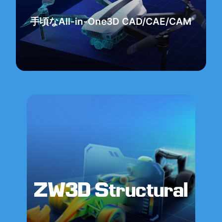
手頃なAll-in-One3D
CAD/CAE/CAM