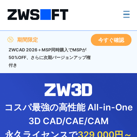
期間限定
今すぐ確認
ZWCAD 2026＋MSP同時購入でMSPが
50%OFF、さらに次期バージョンアップ権
付き
業界
最高レベルの
DWG互換性！
25年開発経験！
信頼できる２次元CAD