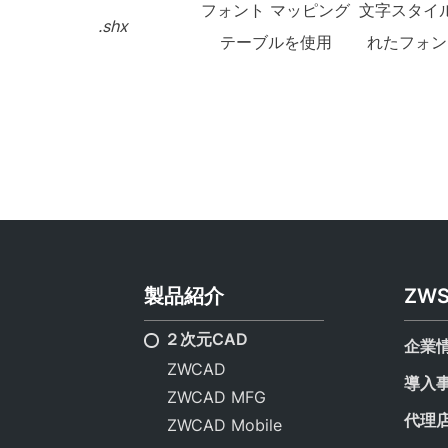
フォント マッピング
文字スタイ
.shx
テーブルを使用
れたフォン
製品紹介
ZW
２次元CAD
企業
ZWCAD
導入
ZWCAD MFG
代理
ZWCAD Mobile