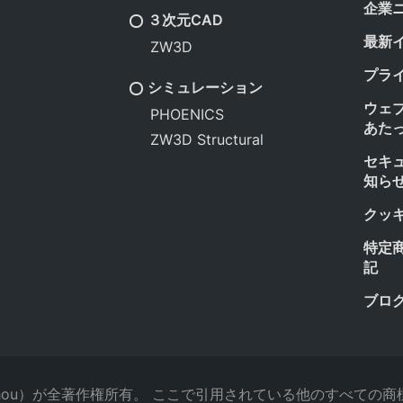
企業
３次元CAD
最新
ZW3D
プラ
シミュレーション
ウェ
PHOENICS
あた
ZW3D Structural
セキ
知ら
クッ
特定
記
ブロ
.（Guangzhou）が全著作権所有。 ここで引用されている他のす