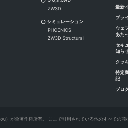
３次元CAD
最新
ZW3D
プラ
シミュレーション
ウェ
PHOENICS
あた
ZW3D Structural
セキ
知ら
クッ
特定
記
ブロ
.（Guangzhou）が全著作権所有。 ここで引用されている他のす