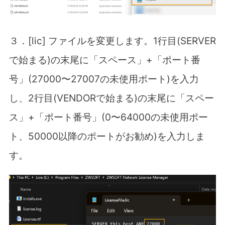
３．[lic]
ファイルを変更します。
1
行目
(SERVER
で始まる
)
の末尾に「スペース」
+
「ポート番
号」
(27000
〜
27007
の未使用ポート
)
を入力
し、
2
行目
(VENDOR
で始まる
)
の末尾に「スペー
ス」
+
「ポート番号」
(0
〜
64000
の未使用ポー
ト、
50000
以降のポート
がお勧め)
を入力しま
す。