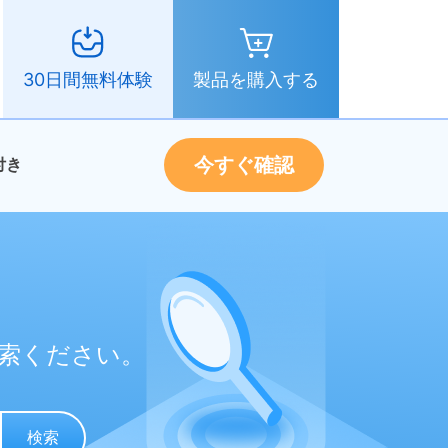
製品を購入する
30日間無料体験
今すぐ確認
付き
索ください。
検索