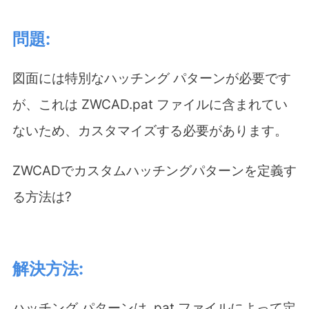
問題:
図面には特別なハッチング パターンが必要です
が、これは ZWCAD.pat ファイルに含まれてい
ないため、カスタマイズする必要があります。
ZWCADでカスタムハッチングパターンを定義す
る方法は?
解決方法:
ハッチング パターンは .pat ファイルによって定