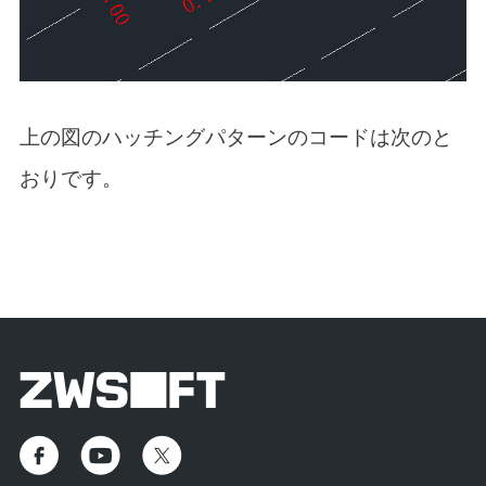
上の図のハッチングパターンのコードは次のと
おりです。