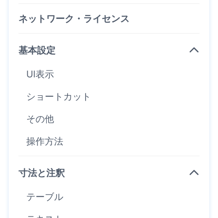
ネットワーク・ライセンス
基本設定
UI表示
ショートカット
その他
操作方法
寸法と注釈
テーブル