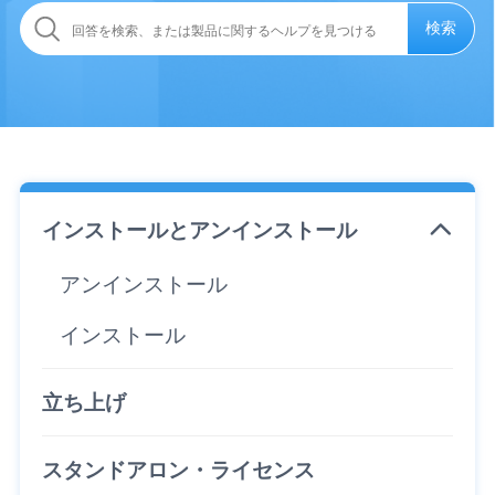
検索
インストールとアンインストール
アンインストール
インストール
立ち上げ
スタンドアロン・ライセンス