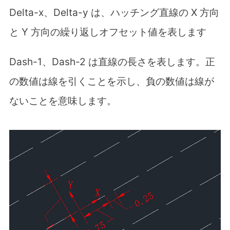
Delta-x、Delta-y は、ハッチング直線の X 方向
と Y 方向の繰り返しオフセット値を表します
Dash-1、Dash-2 は直線の長さを表します。正
の数値は線を引くことを示し、負の数値は線が
ないことを意味します。