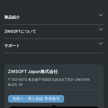
製品紹介
ZWSOFTについて
サポート
ZWSOFT Japan株式会社
〒102-0073 東京都千代田区九段北4丁目3−24KYONI
BLDG. 5F
見積り・導入相談 専用番号