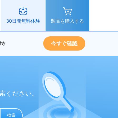
製品を購入する
30日間無料体験
今すぐ確認
付き
索ください。
検索