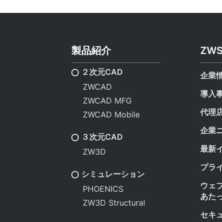
製品紹介
ZW
２次元CAD
企業
ZWCAD
導入
ZWCAD MFG
代理
ZWCAD Mobile
企業
３次元CAD
最新
ZW3D
プラ
シミュレーション
ウェ
PHOENICS
あた
ZW3D Structural
セキ