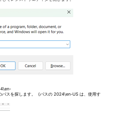
4\en-
HatchDlg のパスを探します。 (パスの 2024\en-US は、使用す
。