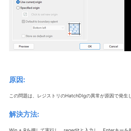
原因
:
この問題は、レジストリの
HatchDlg
の異常が原因で発生
解決方法
:
Win + Rを押して実行し、regeditと入力し、Ente