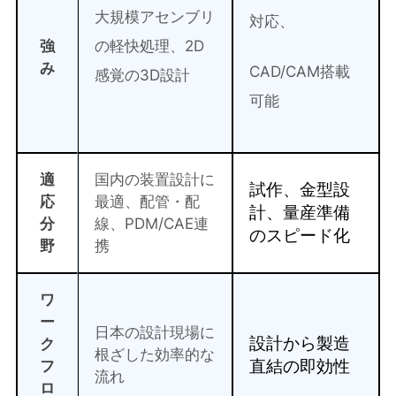
大規模アセンブリ
対応、
強
の軽快処理、
2D
み
CAD/CAM搭載
感覚の3D設計
可能
適
国内の装置設計に
試作、金型設
応
最適、配管・配
計、量産準備
分
線、PDM/CAE連
のスピード化
野
携
ワ
ー
日本の設計現場に
設計から製造
ク
根ざした効率的な
直結の即効性
フ
流れ
ロ