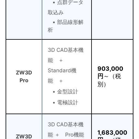
• 点群データ
取込み
• 部品線形解
析
3D CAD基本機
能 ＋
903,000
Standard機
ZW3D
円
～（税
Pro
能 ＋
別）
• 金型設計
• 電極設計
3D CAD基本機
1,683,000
能 ＋ Pro機能
ZW3D