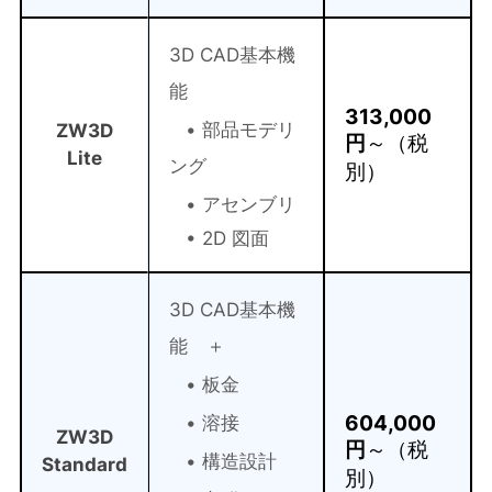
3D CAD基本機
能
313,000
• 部品モデリ
ZW3D
円
～（税
Lite
ング
別）
• アセンブリ
• 2D 図面
3D CAD基本機
能 ＋
• 板金
604,000
• 溶接
ZW3D
円
～（税
• 構造設計
Standard
別）