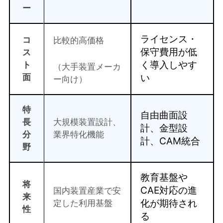
ー
ライセンス・
コ
比較的高価格
保守費用が低
ス
く導入しやす
ト
（大手装置メーカ
い
面
ー向け）
特
自由曲面設
長
大規模装置設計、
計、金型設
分
業界特化機能
計、CAM統合
野
教育基盤や
将
CAE対応の進
国内装置産業で安
来
化が期待され
定した利用基盤
性
る