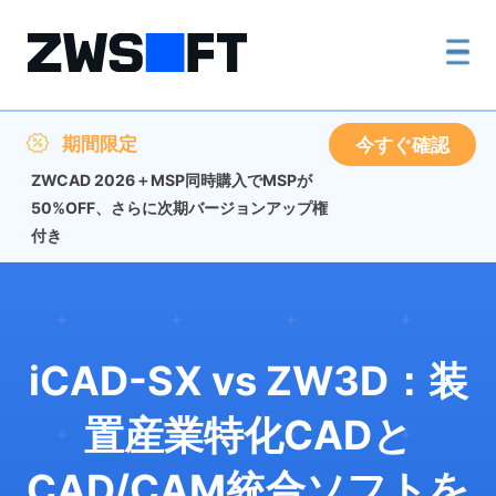
期間限定
今すぐ確認
ZWCAD 2026＋MSP同時購入でMSPが
50%OFF、さらに次期バージョンアップ権
付き
iCAD-SX vs ZW3D：装
置産業特化CADと
CAD/CAM統合ソフトを