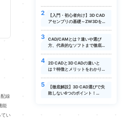
2
【入門・初心者向け】3D CAD
アセンブリの基礎～ZW3Dをは
じめよう！～
3
CAD/CAMとは？違いや選び
方、代表的なソフトまで徹底解
説
4
2D CADと3D CADの違いと
は？特徴とメリットをわかりや
すく解説
5
【徹底解説】3D CAD選びで失
敗しない6つのポイント！
・配線
ZW3Dを評価してみました！
機能
ってい