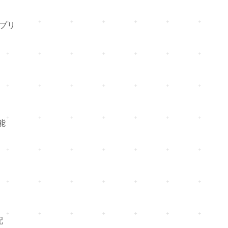
ブリ
能
配