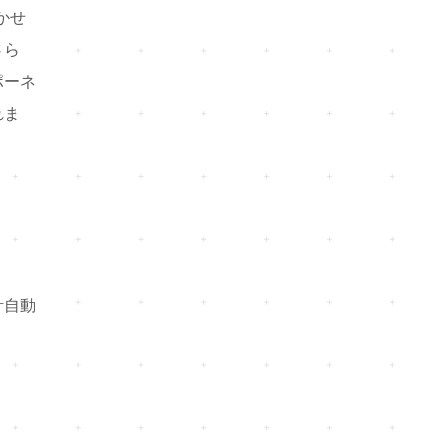
かせ
さら
ポーネ
れま
計自動