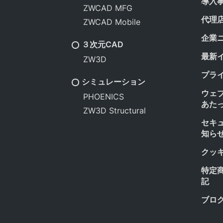
導入
ZWCAD MFG
代理
ZWCAD Mobile
企業
３次元CAD
最新
ZW3D
プラ
シミュレーション
ウェ
PHOENICS
あた
ZW3D Structural
セキ
知ら
クッ
特定
記
ブロ