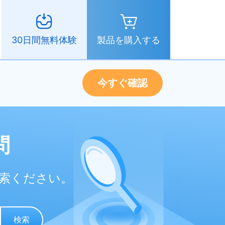
製品を購入する
30日間無料体験
今すぐ確認
問
索ください。
検索