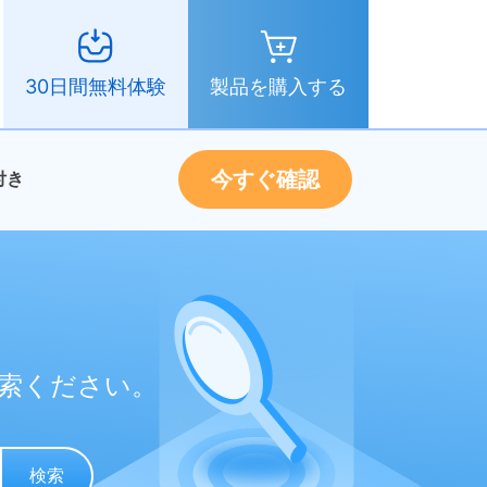
製品を購入する
30日間無料体験
今すぐ確認
付き
索ください。
検索